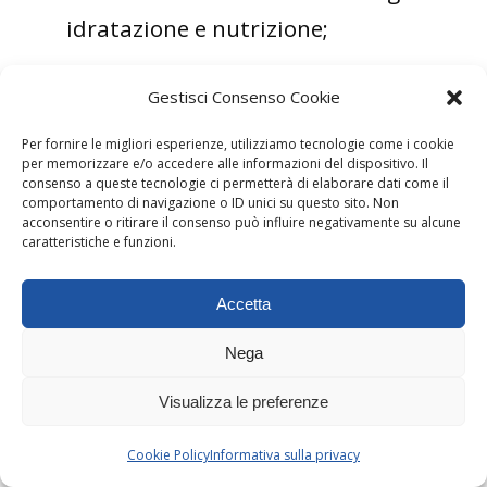
idratazione e nutrizione;
gestione dell’incontinenza con
Gestisci Consenso Cookie
dispositivi appropriati;
Per fornire le migliori esperienze, utilizziamo tecnologie come i cookie
educazione del personale sanitario
per memorizzare e/o accedere alle informazioni del dispositivo. Il
consenso a queste tecnologie ci permetterà di elaborare dati come il
e dei caregiver.
comportamento di navigazione o ID unici su questo sito. Non
acconsentire o ritirare il consenso può influire negativamente su alcune
caratteristiche e funzioni.
Il materasso antidecubito lavora in
sinergia con queste pratiche, riducendo
Accetta
la pressione e l’umidità anche tra un
Nega
riposizionamento e l’altro, creando una
Visualizza le preferenze
protezione continua.
Cookie Policy
Informativa sulla privacy