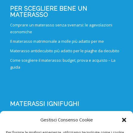
PER SCEGLIERE BENE UN
MATERASSO
Comprare un materasso senza svenarsi: le agevolazioni
economiche
Il materasso matrimoniale a molle più adatto per me
Materasso antidecubito più adatto per le piaghe da decubito
Come scegliere il materasso: budget, prova e acquisto – La
guida
MATERASSI IGNIFUGHI
Materassi ignifughi in poliuretano espanso
Gestisci Consenso Cookie
Materassi ignifughi in poliuretano espanso sfoderabili
Per fornire le migliori esperienze, utilizziamo tecnologie come i cookie