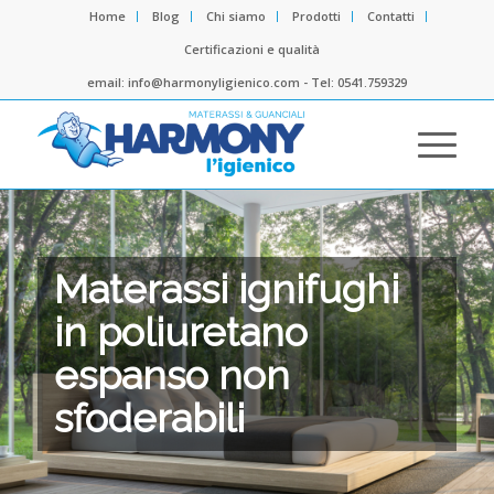
Home
Blog
Chi siamo
Prodotti
Contatti
Certificazioni e qualità
email: info@harmonyligienico.com - Tel: 0541.759329
Materassi ignifughi
in poliuretano
espanso non
sfoderabili