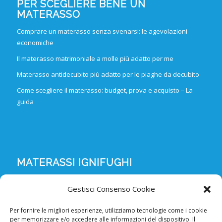
PER SCEGLIERE BENE UN
MATERASSO
Comprare un materasso senza svenarsi: le agevolazioni
economiche
Il materasso matrimoniale a molle più adatto per me
Materasso antidecubito più adatto per le piaghe da decubito
Come scegliere il materasso: budget, prova e acquisto – La
guida
MATERASSI IGNIFUGHI
Materassi ignifughi in poliuretano espanso
Gestisci Consenso Cookie
Materassi ignifughi in poliuretano espanso sfoderabili
Per fornire le migliori esperienze, utilizziamo tecnologie come i cookie
Materassi ignifughi in poliuretano espanso LINEA
per memorizzare e/o accedere alle informazioni del dispositivo. Il