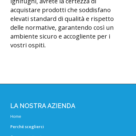
ignifughi, avrete la certezza di
acquistare prodotti che soddisfano
elevati standard di qualità e rispetto
delle normative, garantendo così un
ambiente sicuro e accogliente per i
vostri ospiti.
LA NOSTRA AZIENDA
Home
Perché sceglierci