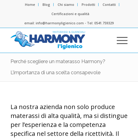
Home
Blog
Chi siamo
Prodotti
Contatti
Certificazioni e qualità
email: info@harmonyligienico.com - Tel: 0541.759329
Perché scegliere un materasso Harmony?
L’importanza di una scelta consapevole
La nostra azienda non solo produce
materassi di alta qualità, ma si distingue
per l’esperienza e la competenza
specifica nel settore della ricettività. Il