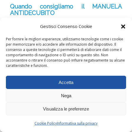
Quando consigliamo il MANUELA
ANTIDECUBITO
Non tutte le strutture necessitano di
Gestisci Consenso Cookie
materassi antidecubito per tutti i letti. Il
Per fornire le migliori esperienze, utilizziamo tecnologie come i cookie
per memorizzare e/o accedere alle informazioni del dispositivo. Il
nostro consiglio è di valutare in base a:
consenso a queste tecnologie ci permetterà di elaborare dati come il
comportamento di navigazione o ID unici su questo sito. Non
acconsentire o ritirare il consenso può influire negativamente su alcune
Profilo dei degenti
caratteristiche e funzioni.
Pazienti allettati per più di 12-14
Accetta
ore al giorno: consigliato
Nega
Pazienti con mobilità molto ridotta
Visualizza le preferenze
o assente: fortemente consigliato
Pazienti anziani con fragilità
Cookie Policy
Informativa sulla privacy