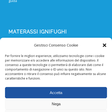
guida
MATERASSI IGNIFUGHI
Materassi ignifughi in poliuretano espanso
Gestisci Consenso Cookie
Materassi ignifughi in poliuretano espanso sfoderabili
Per fornire le migliori esperienze, utilizziamo tecnologie come i cookie
Materassi ignifughi in poliuretano espanso LINEA
per memorizzare e/o accedere alle informazioni del dispositivo. Il
OSPEDALIERA
consenso a queste tecnologie ci permetterà di elaborare dati come il
comportamento di navigazione o ID unici su questo sito. Non
Materassi ignifughi in poliuretano espanso non
acconsentire o ritirare il consenso può influire negativamente su alcune
sfoderabili
caratteristiche e funzioni.
Materassi ortopedici ignifughi a molle
Accetta
Nega