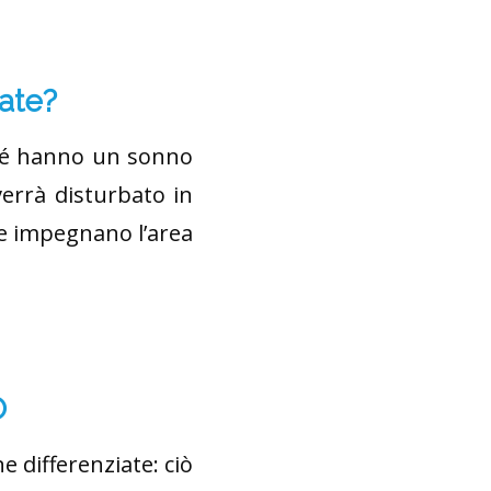
tate?
rché hanno un sonno
errà disturbato in
he impegnano l’area
O
e differenziate: ciò