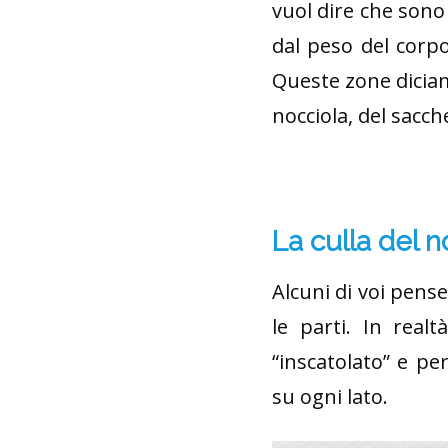
vuol dire che sono 
dal peso del corpo
Queste zone diciam
nocciola, del sacch
La culla del 
Alcuni di voi pens
le parti. In real
“inscatolato” e p
su ogni lato.