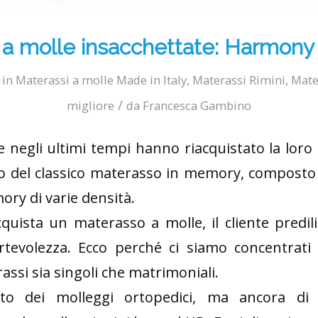
a molle insacchettate: Harmony 
in
Materassi a molle Made in Italy
,
Materassi Rimini
,
Mate
/
migliore
da
Francesca Gambino
e negli ultimi tempi hanno riacquistato la loro 
to del classico materasso in memory, composto 
ry di varie densità.
uista un materasso a molle, il cliente predilig
ortevolezza. Ecco perché ci siamo concentrat
rassi sia singoli che matrimoniali.
tto dei molleggi ortopedici, ma ancora d