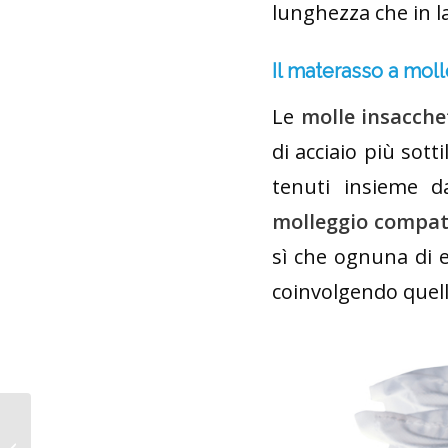
lunghezza che in la
Il materasso a moll
Le
molle insacche
di acciaio più sot
tenuti insieme d
molleggio compa
sì che ognuna di 
coinvolgendo quell
Materasso per il lettino