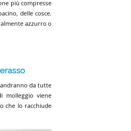
e zone più compresse
acino, delle cosce.
eralmente azzurro o
terasso
e andranno da tutte
di molleggio viene
o che lo racchiude